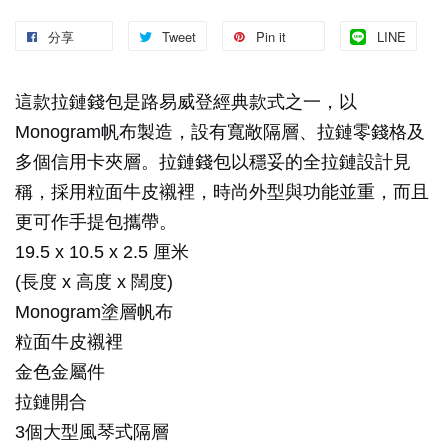
分享
Tweet
Pin it
LINE
這款拉鏈錢包是路易威登經典款式之一，以
Monogram帆布製造，設有寬敞隔層、拉鏈零錢格及
多個信用卡夾層。拉鏈錢包以穩妥的全拉鏈設計見
稱，採用粒面牛皮襯裡，時尚外型與功能並重，而且
更可作手提包攜帶。
19.5 x 10.5 x 2.5 厘米
(長度 x 高度 x 闊度)
Monogram塗層帆布
粒面牛皮襯裡
金色金屬件
拉鏈開合
3個大型風琴式隔層