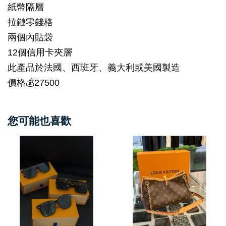
紙幣隔層
拉鏈零錢格
兩個內貼袋
12個信用卡夾層
此產品於法國、西班牙、義大利或美國製造
價格💰27500
您可能也喜歡