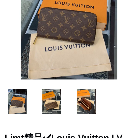
Limt精品✔️Louis Vuitton LV