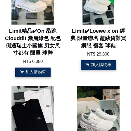
Limit精品✔️On 昂跑
Limit✔️Loewe x on 經
Cloudtilt 漸層綠色 配色
典 限量聯名 超缺貨難買
側邊瑞士小國旗 男女尺
網眼 襪套 球鞋
寸都有 限量 球鞋
NT$ 29,800
NT$ 6,980
加入購物車
加入購物車