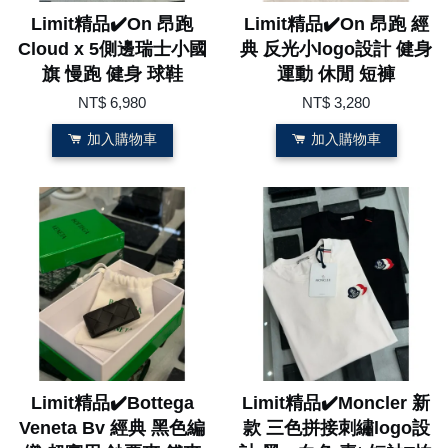
Limit精品✔️On 昂跑
Limit精品✔️On 昂跑 經
Cloud x 5側邊瑞士小國
典 反光小logo設計 健身
旗 慢跑 健身 球鞋
運動 休閒 短褲
NT$ 6,980
NT$ 3,280
加入購物車
加入購物車
Limit精品✔️Bottega
Limit精品✔️Moncler 新
Veneta Bv 經典 黑色編
款 三色拼接刺繡logo設