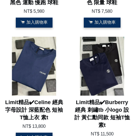
黑色 運動 慢跑 球鞋
色 限量 球鞋
NT$ 5,980
NT$ 7,580
加入購物車
加入購物車
Limit精品✔️Celine 經典
Limit精品✔️Burberry
字母設計 深藍配色 短袖
經典 刺繡tb 小logo 設
T恤上衣 素t
計 黃仁勳同款 短袖T恤
素t
NT$ 13,800
NT$ 11,500