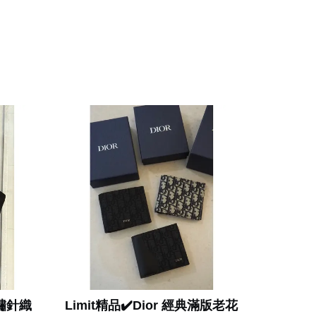
刺繡針織
Limit精品✔️Dior 經典滿版老花