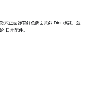
款式正面飾有釕色飾面黃銅 Dior 標誌。並
想的日常配件。