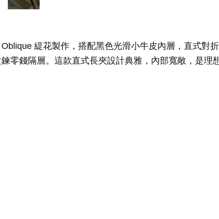
 Oblique 緹花製作，搭配黑色光滑小牛皮內層，直式對折
個拉鍊零錢隔層。這款直式長夾設計典雅，內部寬敞，是理