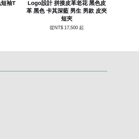
色短袖T
Logo設計 拼接皮革老花 黑色皮
革 黑色 卡其深藍 男生 男款 皮夾
短夾
從
NT$ 17,500
起