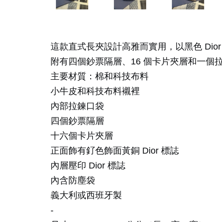
這款直式長夾設計高雅而實用，以黑色 Dior
附有四個鈔票隔層、16 個卡片夾層和一
主要材質：棉和科技布料
小牛皮和科技布料襯裡
內部拉鍊口袋
四個鈔票隔層
十六個卡片夾層
正面飾有釕色飾面黃銅 Dior 標誌
內層壓印 Dior 標誌
內含防塵袋
義大利或西班牙製
-