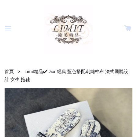
›
首頁
Limit精品✔️Dior 經典 藍色搭配刺繡棉布 法式圖騰設
計 女生 拖鞋