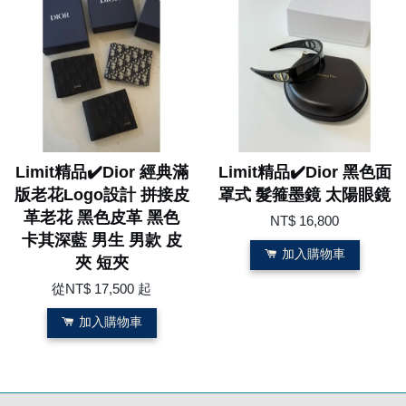
Limit精品✔️Dior 經典滿
Limit精品✔️Dior 黑色面
版老花Logo設計 拼接皮
罩式 髮箍墨鏡 太陽眼鏡
革老花 黑色皮革 黑色
NT$ 16,800
卡其深藍 男生 男款 皮
加入購物車
夾 短夾
從
NT$ 17,500
起
加入購物車