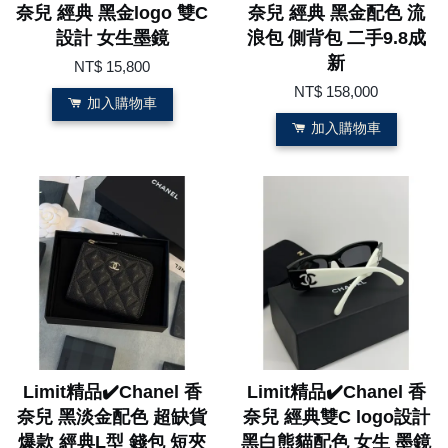
奈兒 經典 黑金logo 雙C
奈兒 經典 黑金配色 流
設計 女生墨鏡
浪包 側背包 二手9.8成
新
NT$ 15,800
NT$ 158,000
加入購物車
加入購物車
Limit精品✔️Chanel 香
Limit精品✔️Chanel 香
奈兒 黑淡金配色 超缺貨
奈兒 經典雙C logo設計
爆款 經典L型 錢包 短夾
黑白熊貓配色 女生 墨鏡