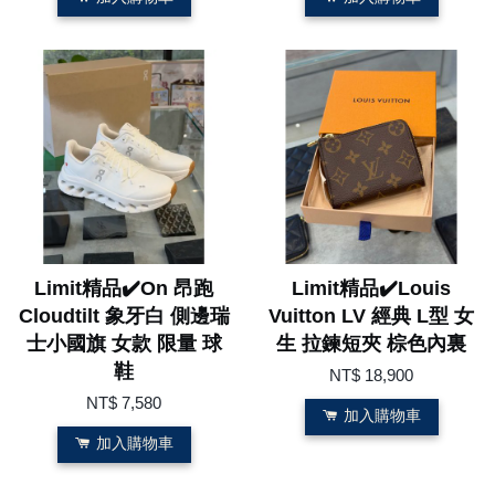
Limit精品✔️On 昂跑
Limit精品✔️Louis
Cloudtilt 象牙白 側邊瑞
Vuitton LV 經典 L型 女
士小國旗 女款 限量 球
生 拉鍊短夾 棕色內裏
鞋
NT$ 18,900
NT$ 7,580
加入購物車
加入購物車