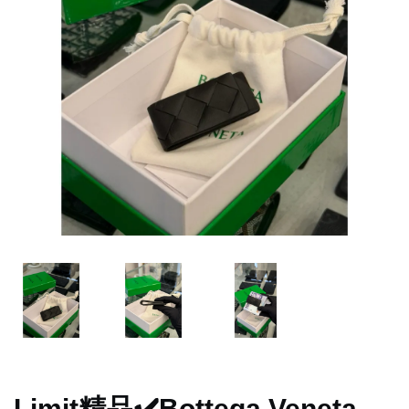
Limit精品✔️Bottega Veneta