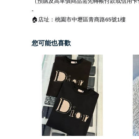
（預購及高單價商品需先轉帳付款或信用卡
-
🏠店址：桃園市中壢區青商路65號1樓
您可能也喜歡