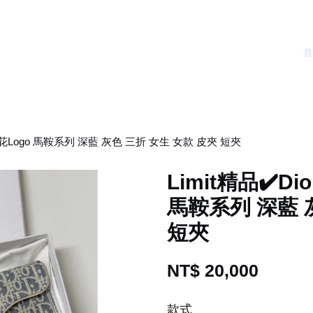
花老花Logo 馬鞍系列 深藍 灰色 三折 女生 女款 皮夾 短夾
Limit精品✔️D
馬鞍系列 深藍 
短夾
NT$ 20,000
款式