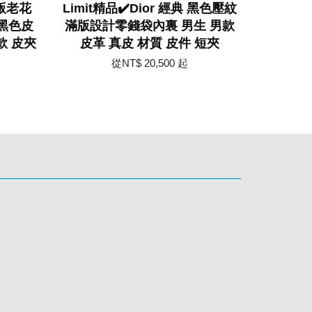
滿版老花
Limit精品✔️Dior 經典 黑色壓紋
 黑色皮
滿版設計零錢袋內裏 男生 男款
款 皮夾
皮革 真皮 材質 皮件 短夾
從
NT$ 20,500
起