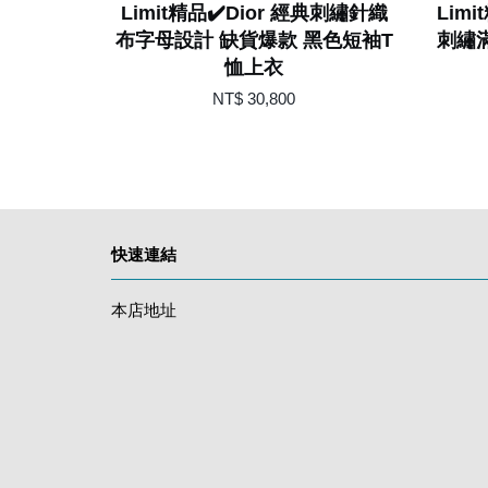
Limit精品✔️Dior 經典刺繡針織
Lim
布字母設計 缺貨爆款 黑色短袖T
刺繡滿
恤上衣
NT$ 30,800
快速連結
本店地址