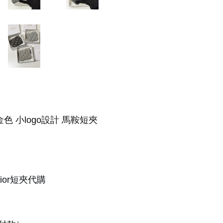
配金色 小logo設計 馬鞍短夾
 #dior短夾代購