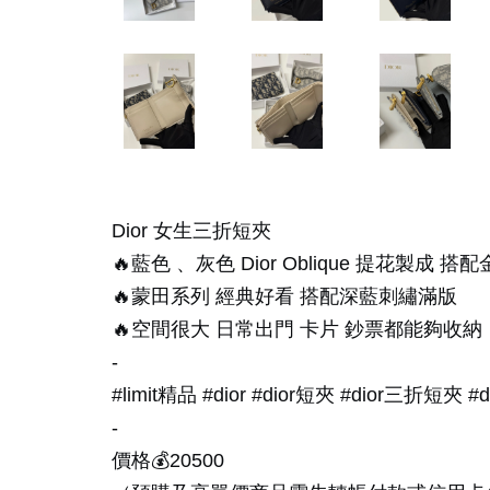
Dior 女生三折短夾
🔥藍色 、灰色 Dior Oblique 提花製成 搭
🔥蒙田系列 經典好看 搭配深藍刺繡滿版
🔥空間很大 日常出門 卡片 鈔票都能夠收納
-
#limit精品 #dior #dior短夾 #dior三折短夾
-
價格💰20500