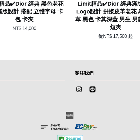
it精品✔️Dior 經典 黑色老花
Limit精品✔️Dior 經典
版設計 搭配 立體字母 卡
Logo設計 拼接皮革老花
包 卡夾
革 黑色 卡其深藍 男生 男
短夾
NT$ 14,000
從
NT$ 17,500
起
關注我們
Instagram
Line
American
Express