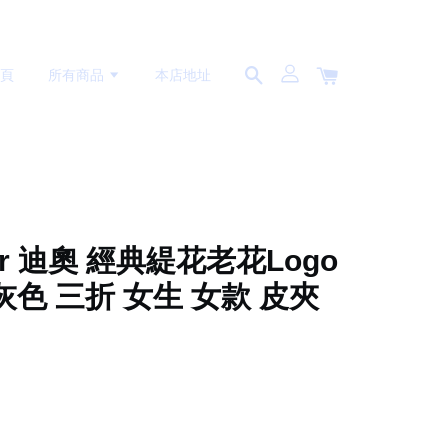
首頁
所有商品
本店地址
ior 迪奧 經典緹花老花Logo
灰色 三折 女生 女款 皮夾